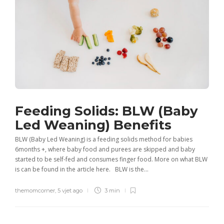
Feeding Solids: BLW (Baby
Led Weaning) Benefits
BLW (Baby Led Weaning) is a feeding solids method for babies
6months +, where baby food and purees are skipped and baby
started to be self-fed and consumes finger food. More on what BLW
is can be found in the article here. BLW is the...
themomcorner
,
5 vjet ago
3 min