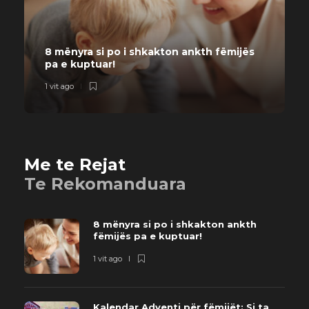
8 mënyra si po i shkakton ankth fëmijës
pa e kuptuar!
1 vit ago
2
Me te Rejat
Te Rekomanduara
8 mënyra si po i shkakton ankth
fëmijës pa e kuptuar!
1 vit ago
Kalendar Adventi për fëmijët: Si ta