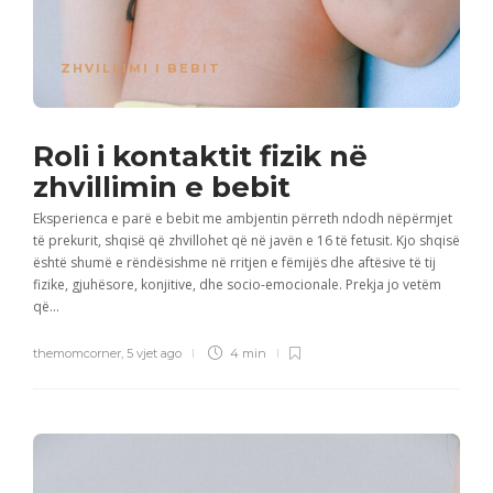
ZHVILLIMI I BEBIT
Roli i kontaktit fizik në
zhvillimin e bebit
Eksperienca e parë e bebit me ambjentin përreth ndodh nëpërmjet
të prekurit, shqisë që zhvillohet që në javën e 16 të fetusit. Kjo shqisë
është shumë e rëndësishme në rritjen e fëmijës dhe aftësive të tij
fizike, gjuhësore, konjitive, dhe socio-emocionale. Prekja jo vetëm
që...
themomcorner
,
5 vjet ago
4 min