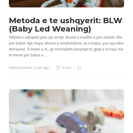
Metoda e te ushqyerit: BLW
(Baby Led Weaning)
Fillimet e ushqimit jane nje arritje shume e madhe si per mamin dhe
per bebin. Nje etape shume e rendesishme, sa e bukur, por aq edhe
stresuese. Si mami e re, qe normalisht perpiqet te gjeje e te beje me
te miren per bebin e...
themomcorner
,
5 vjet ago
3 min