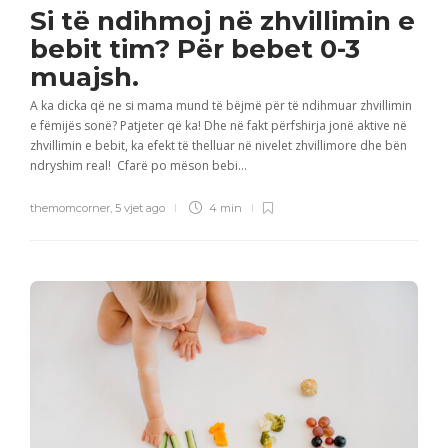
Si të ndihmoj në zhvillimin e
bebit tim? Për bebet 0-3
muajsh.
A ka dicka që ne si mama mund të bëjmë për të ndihmuar zhvillimin
e fëmijës sonë? Patjeter që ka! Dhe në fakt përfshirja jonë aktive në
zhvillimin e bebit, ka efekt të thelluar në nivelet zhvillimore dhe bën
ndryshim real! Cfarë po mëson bebi...
themomcorner
,
5 vjet ago
4 min