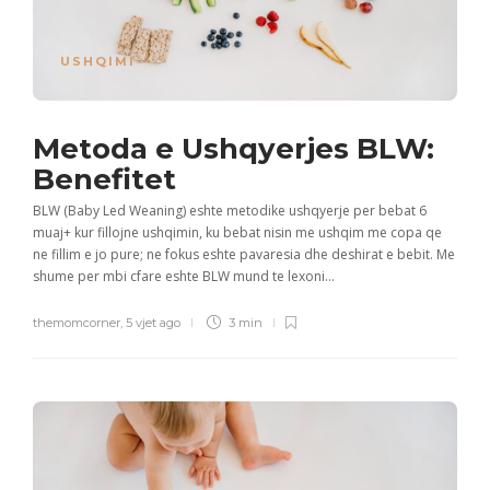
USHQIMI
Metoda e Ushqyerjes BLW:
Benefitet
BLW (Baby Led Weaning) eshte metodike ushqyerje per bebat 6
muaj+ kur fillojne ushqimin, ku bebat nisin me ushqim me copa qe
ne fillim e jo pure; ne fokus eshte pavaresia dhe deshirat e bebit. Me
shume per mbi cfare eshte BLW mund te lexoni...
themomcorner
,
5 vjet ago
3 min