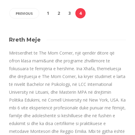
1
2
3
4
PREVIOUS
Rreth Meje
Mirëserdhet te The Mom Corner, një qendër ditore që
ofron klasa mami&unë dhe programe zhvillimore te
fokusuara te femijëria e hershme. Ina Xhafa, themeluesja
dhe drejtuesja e The Mom Corner, ka kryer studimet e larta
të nivelit Bachelor në Psikologji, në LCC International
University në Lituani, dhe Masterin MPA në drejtimin
Politika Edukimi, në Cornell University në New York, USA. Ka
mbi 6 vite eksperiencë profesionale duke punuar me fëmijë,
familje dhe adoleshentë si këshilluese dhe në fushën e
edukimit si dhe ka disa certifikime si praktikuese e
metodave Montesori dhe Reggio Emilia. Mbi të gjitha është