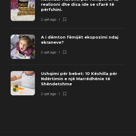
realizoni dhe disa ide se cfarë të
përfshini.
2 vjet ago
A i dëmton fëmijët ekspozimi ndaj
ekraneve?
2 vjet ago
Ushqimi për bebet: 10 Këshilla për
Ndërtimin e një Marrëdhënie të
Shëndetshme
2 vjet ago