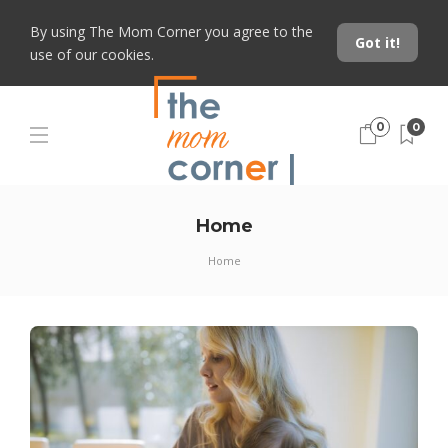
By using The Mom Corner you agree to the
Got it!
use of our cookies.
0
0
Home
Home