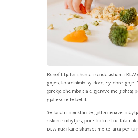
Benefit tjeter shume i rendesishem i BLW 
gojes, koordinimin sy-dore, sy-dore-goje. 
(prekja dhe mbajtja e gjerave me gishta) p
gjuhesore te bebit.
Se fundmi mankthi i te gjitha nenave: mby
riskun e mbytjes, por studimet ne fakt nu
BLW nuk i kane shanset me te larta per tu