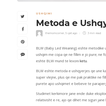
USHQIMI
Metoda e Ushqy
themomcorner
,
5 vjet ago
3 min
read
BLW (Baby Led Weaning) eshte metodike ush
ushqim me copa qe ne fillim e jo pure; ne 
eshte BLW mund te lexoni
ketu
.
BLW eshte metoda e ushqyerjes qe une kam
super vlejne, plus qe me pak praktike ne 
purete apo ushqimet e bebeve te paraperg
Studimet kerkimore jane ende duke eksplo
relativisht e re, ajo qe dihet me siguri ja