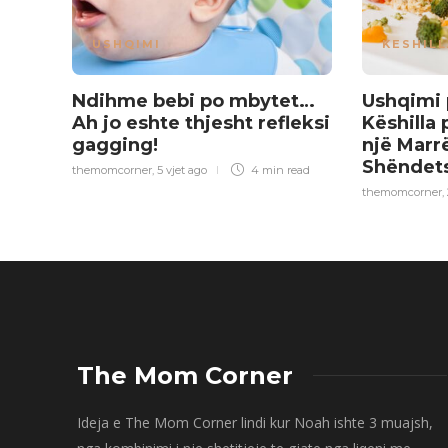
USHQIMI
KESHILL
Ndihme bebi po mbytet…
Ushqimi 
Ah jo eshte thjesht refleksi
Këshilla
gagging!
një Marr
Shënde
themomcorner
,
5 vjet ago
4 min
read
themomcorner
,
The Mom Corner
Ideja e The Mom Corner lindi kur Noah ishte 3 muajsh,