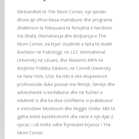
Mirëserdhet te The Mom Corner, një qendër
ditore që ofron klasa mami&unë dhe programe
zhvillimore te fokusuara te femijëria e hershme.
Ina Xhafa, themeluesja dhe drejtuesja e The
Mom Corner, ka kryer studimet e larta të nivelit
Bachelor në Psikologji, në LCC International
University në Lituani, dhe Masterin MPA në
drejtimin Politika Edukimi, në Cornell University
në New York, USA. Ka mbi 6 vite eksperiencë
profesionale duke punuar me fëmijë, familje dhe
adoleshentë si këshilluese dhe në fushën e
edukimit si dhe ka disa certifikime si praktikuese
e metodave Montesori dhe Reggio Emilia. Mbi të
gjitha është bashkëshorte dhe nënë e një djali 2
vjecar, i cili është edhe frymëzimi kryesor i The
Mom Corner.