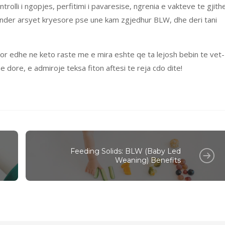
ntrolli i ngopjes, perfitimi i pavaresise, ngrenia e vakteve te gjith
e nder arsyet kryesore pse une kam zgjedhur BLW, dhe deri tani
por edhe ne keto raste me e mira eshte qe ta lejosh bebin te vet-
dore, e admiroje teksa fiton aftesi te reja cdo dite!
Feeding Solids: BLW (Baby Led
Weaning) Benefits