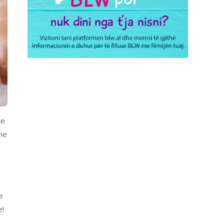
te
ine
n
e
e!