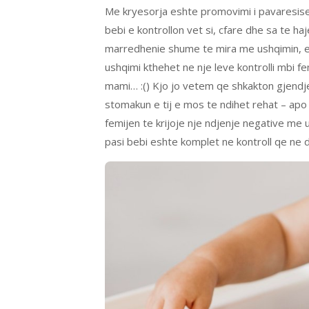
Me kryesorja eshte promovimi i pavaresise d
bebi e kontrollon vet si, cfare dhe sa te ha
marredhenie shume te mira me ushqimin, e 
ushqimi kthehet ne nje leve kontrolli mbi f
mami… :() Kjo jo vetem qe shkakton gjendje 
stomakun e tij e mos te ndihet rehat – ap
femijen te krijoje nje ndjenje negative me
pasi bebi eshte komplet ne kontroll qe ne 