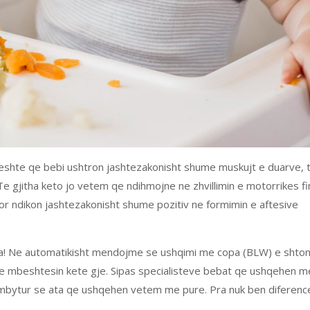
eshte qe bebi ushtron jashtezakonisht shume muskujt e duarve, 
Te gjitha keto jo vetem qe ndihmojne ne zhvillimin e motorrikes f
or ndikon jashtezakonisht shume pozitiv ne formimin e aftesive
tja! Ne automatikisht mendojme se ushqimi me copa (BLW) e shto
k e mbeshtesin kete gje. Sipas specialisteve bebat qe ushqehen m
 mbytur se ata qe ushqehen vetem me pure. Pra nuk ben diferenc