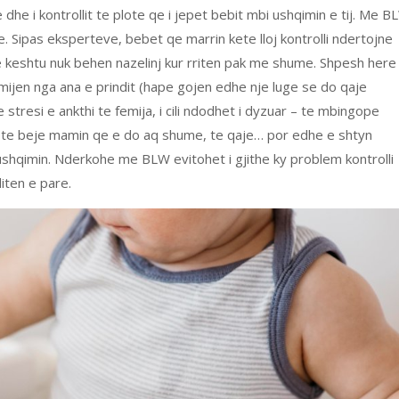
he i kontrollit te plote qe i jepet bebit mbi ushqimin e tij. Me B
je. Sipas eksperteve, bebet qe marrin kete lloj kontrolli ndertojne
keshtu nuk behen nazelinj kur rriten pak me shume. Shpesh here
emijen nga ana e prindit (hape gojen edhe nje luge se do qaje
stresi e ankthi te femija, i cili ndodhet i dyzuar – te mbingope
o te beje mamin qe e do aq shume, te qaje… por edhe e shtyn
 ushqimin. Nderkohe me BLW evitohet i gjithe ky problem kontrolli
diten e pare.