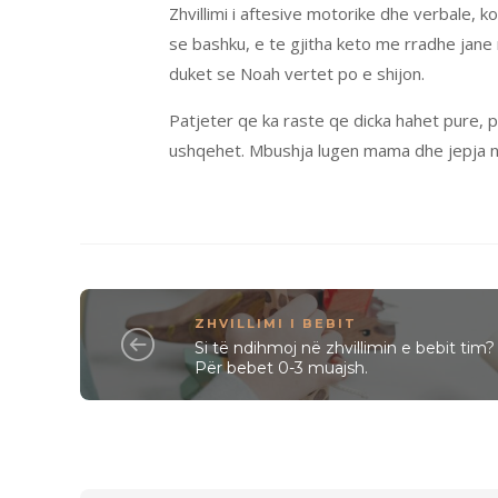
Zhvillimi i aftesive motorike dhe verbale, ko
se bashku, e te gjitha keto me rradhe jan
duket se Noah vertet po e shijon.
Patjeter qe ka raste qe dicka hahet pure, 
ushqehet. Mbushja lugen mama dhe jepja ne 
ZHVILLIMI I BEBIT
Si të ndihmoj në zhvillimin e bebit tim?
Për bebet 0-3 muajsh.