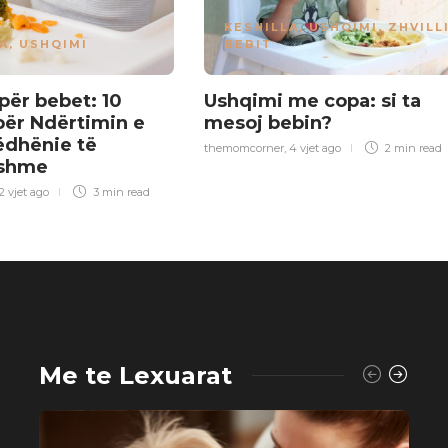
KESHILLA
,
USHQIMI
,
ZHVILLI
A
,
USHQIMI
BEBIT
për bebet: 10
Ushqimi me copa: si ta
 për Ndërtimin e
mesoj bebin?
ëdhënie të
themomcorner
,
4 vjet ago
2 min
read
tshme
2 vjet ago
3 min
read
Me te Lexuarat