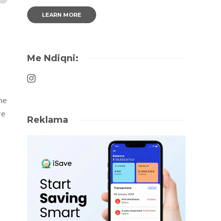
LEARN MORE
Me Ndiqni:
me
re
Reklama