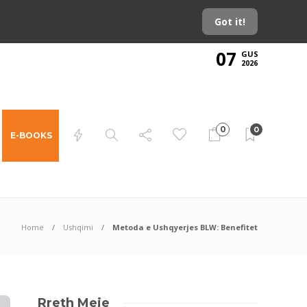
Got it!
07
GUS
2026
0
0
E-BOOKS
Home
Ushqimi
Metoda e Ushqyerjes BLW: Benefitet
Rreth Meje