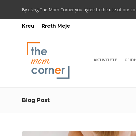
By using The Mom Corner you agree to the use of our co
Kreu
Rreth Meje
AKTIVITETE
GJID
Blog Post