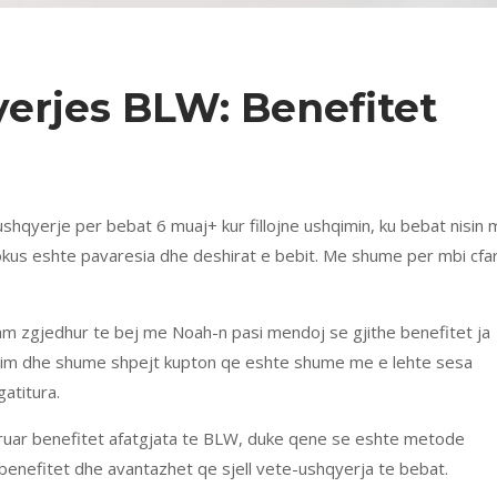
erjes BLW: Benefitet
qyerje per bebat 6 muaj+ kur fillojne ushqimin, ku bebat nisin 
fokus eshte pavaresia dhe deshirat e bebit. Me shume per mbi cfa
 zgjedhur te bej me Noah-n pasi mendoj se gjithe benefitet ja
fillim dhe shume shpejt kupton qe eshte shume me e lehte sesa
atitura.
ruar benefitet afatgjata te BLW, duke qene se eshte metode
ne benefitet dhe avantazhet qe sjell vete-ushqyerja te bebat.