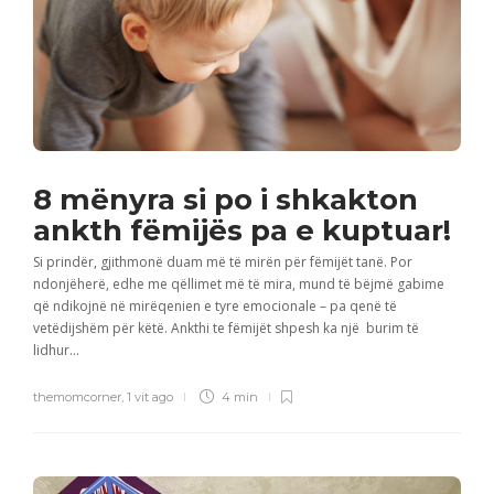
8 mënyra si po i shkakton
ankth fëmijës pa e kuptuar!
Si prindër, gjithmonë duam më të mirën për fëmijët tanë. Por
ndonjëherë, edhe me qëllimet më të mira, mund të bëjmë gabime
që ndikojnë në mirëqenien e tyre emocionale – pa qenë të
vetëdijshëm për këtë. Ankthi te fëmijët shpesh ka një burim të
lidhur...
themomcorner
,
1 vit ago
4 min