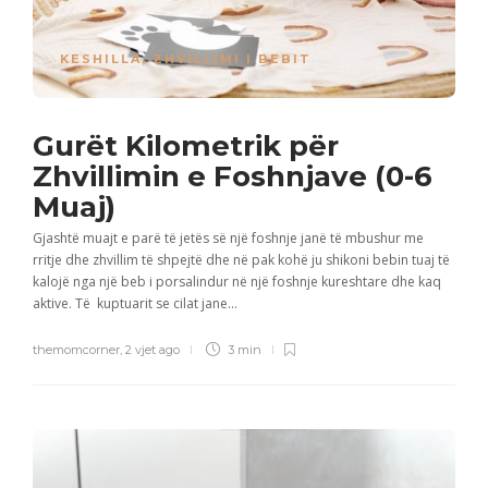
KESHILLA
,
ZHVILLIMI I BEBIT
Gurët Kilometrik për
Zhvillimin e Foshnjave (0-6
Muaj)
Gjashtë muajt e parë të jetës së një foshnje janë të mbushur me
rritje dhe zhvillim të shpejtë dhe në pak kohë ju shikoni bebin tuaj të
kalojë nga një beb i porsalindur në një foshnje kureshtare dhe kaq
aktive. Të kuptuarit se cilat jane...
themomcorner
,
2 vjet ago
3 min