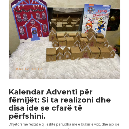
AKTIVITETE
Kalendar Adventi për
fëmijët: Si ta realizoni dhe
disa ide se cfarë të
përfshini.
Dhjetori me festat e tij, është periudha më e bukur e vitit, dhe ajo që