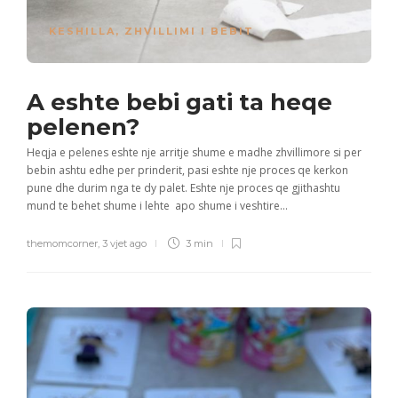
KESHILLA
,
ZHVILLIMI I BEBIT
A eshte bebi gati ta heqe
pelenen?
Heqja e pelenes eshte nje arritje shume e madhe zhvillimore si per
bebin ashtu edhe per prinderit, pasi eshte nje proces qe kerkon
pune dhe durim nga te dy palet. Eshte nje proces qe gjithashtu
mund te behet shume i lehte apo shume i veshtire...
themomcorner
,
3 vjet ago
3 min