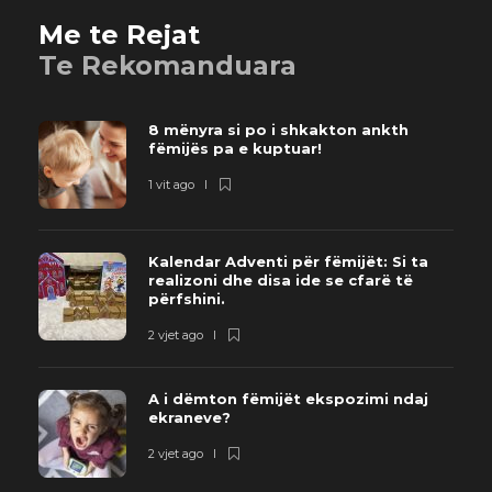
Me te Rejat
Te Rekomanduara
8 mënyra si po i shkakton ankth
fëmijës pa e kuptuar!
1 vit ago
Kalendar Adventi për fëmijët: Si ta
realizoni dhe disa ide se cfarë të
përfshini.
2 vjet ago
A i dëmton fëmijët ekspozimi ndaj
ekraneve?
2 vjet ago