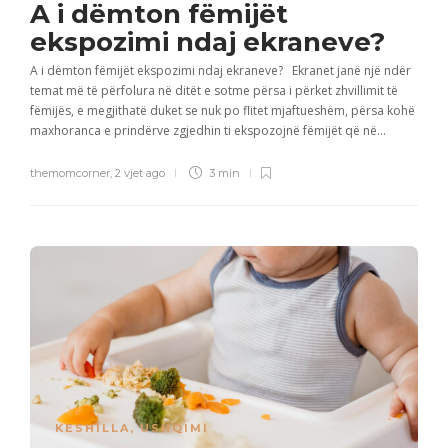
A i dëmton fëmijët
ekspozimi ndaj ekraneve?
A i dëmton fëmijët ekspozimi ndaj ekraneve? Ekranet janë një ndër
temat më të përfolura në ditët e sotme përsa i përket zhvillimit të
fëmijës, e megjithatë duket se nuk po flitet mjaftueshëm, përsa kohë
maxhoranca e prindërve zgjedhin ti ekspozojnë fëmijët që në...
themomcorner
,
2 vjet ago
3 min
KESHILLA
,
USHQIMI