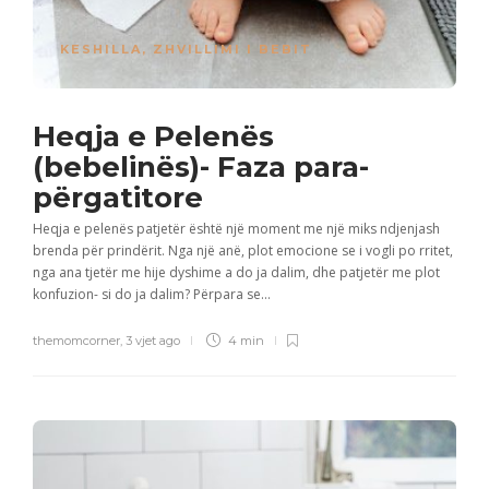
KESHILLA
,
ZHVILLIMI I BEBIT
Heqja e Pelenës
(bebelinës)- Faza para-
përgatitore
Heqja e pelenës patjetër është një moment me një miks ndjenjash
brenda për prindërit. Nga një anë, plot emocione se i vogli po rritet,
nga ana tjetër me hije dyshime a do ja dalim, dhe patjetër me plot
konfuzion- si do ja dalim? Përpara se...
themomcorner
,
3 vjet ago
4 min