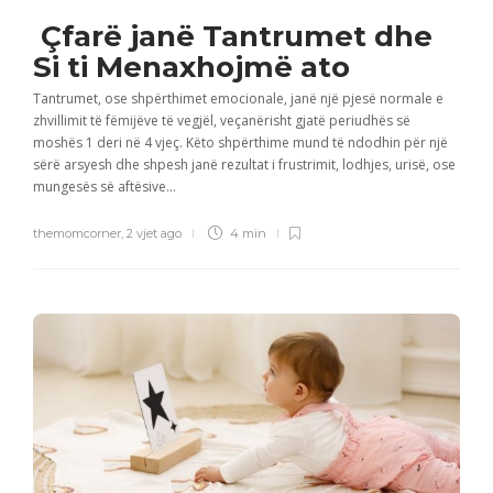
Çfarë janë Tantrumet dhe
Si ti Menaxhojmë ato
Tantrumet, ose shpërthimet emocionale, janë një pjesë normale e
zhvillimit të fëmijëve të vegjël, veçanërisht gjatë periudhës së
moshës 1 deri në 4 vjeç. Këto shpërthime mund të ndodhin për një
sërë arsyesh dhe shpesh janë rezultat i frustrimit, lodhjes, urisë, ose
mungesës së aftësive...
themomcorner
,
2 vjet ago
4 min