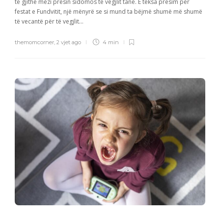
të gjithë mezi presin sidomos të vegjlit tanë. E teksa presim për
festat e Fundvitit, një mënyrë se si mund ta bëjmë shumë më shumë
të vecantë për të vegjlit...
themomcorner
,
2 vjet ago
4 min