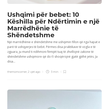
Ushqimi për bebet: 10
Këshilla për Ndërtimin e një
Marrëdhënie të
Shëndetshme
Një marrëdhënie e shëndetshme me ushqimin fillon që nga hapat e
parë të ushqyerjes të bebit. Përmes disa praktikave të vogla e të
zgjuara, ju mund ti ndihmoni fëmijët tuaj të zhvillojnë zakone të
shëndetshme ushqimore që do t’i shoqërojnë gjatë gjithë jetës. Ja
disa...
themomcorner
,
2 vjet ago
3 min