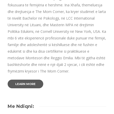
fokusuara te femijëria e hershme. Ina Xhafa, themeluesja
dhe drejtuesja e The Mom Corner, ka kryer studimet e larta
të nivelit Bachelor në Psikologji, në LCC International
University në Lituani, dhe Masterin MPA në drejtimin
Politika Edukimi, në Cornell University në New York, USA. Ka
mbi 6 vite eksperiencë profesionale duke punuar me fëmijë,
familje dhe adoleshentë si këshilluese dhe në fushën e
edukimit si dhe ka disa certifikime si praktikuese e
metodave Montesori dhe Reggio Emilia. Mbi të gjitha është
bashkëshorte dhe nënë e një djali 2 vjecar, i cili është edhe
frymëzimi kryesor i The Mom Corner.
LEARN MORE
Me Ndiqni: