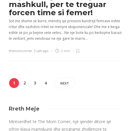
mashkull, per te treguar
forcen time si femer!
Sot me shume se kurre, mendoj qe presioni kundrejt femrave eshte
rritur dhe vazhdon rritet ne menyre eksponenciale! Dhe me e keqja
eshte se po ja bejme vete vetes… Ne nje bote ku po kerkojme barazi
te verbert, jemi vendosur ne nje gare te marre...
themomcorner
,
3 vjet ago
2 min
1
2
3
4
NEXT
Rreth Meje
Mirëserdhet te The Mom Corner, një qendër ditore që
ofron klasa mami&unë dhe programe zhvillimore te