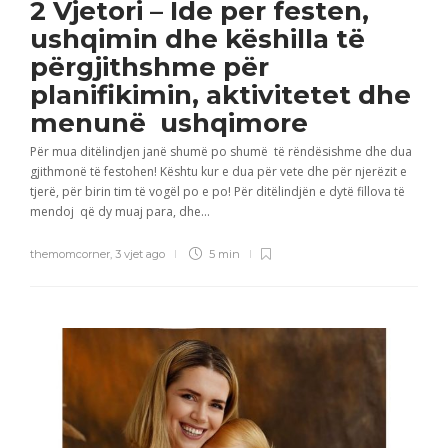
2 Vjetori – Ide per festen,
ushqimin dhe këshilla të
përgjithshme për
planifikimin, aktivitetet dhe
menunë ushqimore
Për mua ditëlindjen janë shumë po shumë të rëndësishme dhe dua
gjithmonë të festohen! Kështu kur e dua për vete dhe për njerëzit e
tjerë, për birin tim të vogël po e po! Për ditëlindjën e dytë fillova të
mendoj që dy muaj para, dhe...
themomcorner
,
3 vjet ago
5 min