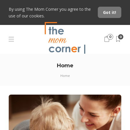
By using The Mom Corner you agree to the
Got it!
use of our cookies.
0
0
Home
Home