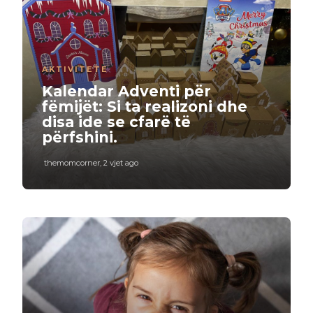
AKTIVITETE
Kalendar Adventi për
fëmijët: Si ta realizoni dhe
disa ide se cfarë të
përfshini.
themomcorner
,
2 vjet ago