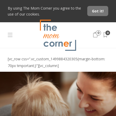
By using The Mom Corner you agree to the
Got it!
use of our cookies.
0
0
[vc_row css=”.vc_custom_1499884320305{margin-bottom:
70px !important;}”][vc_column]