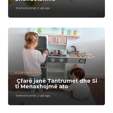
themomcorner
,
2 vjet ago
KOMUNIKIMI
Çfarë janë Tantrumet dhe Si
ti Menaxhojmë ato
themomcorner
,
2 vjet ago