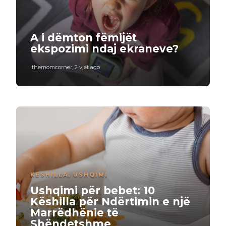
A i dëmton fëmijët
ekspozimi ndaj ekraneve?
themomcorner
,
2 vjet ago
KESHILLA
,
USHQIMI
Ushqimi për bebet: 10
Këshilla për Ndërtimin e një
Marrëdhënie të
Shëndetshme