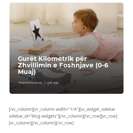
KESHILLA
,
ZHVILLIMI I BEBIT
Gurët Kilometrik për
Zhvillimin e Foshnjave (0-6
Muaj)
themomcorner
,
2 vjet ago
[/vc_column][vc_column width=”1/4″][vc_widget_sidebar
sidebar_id=”blog-widgets”][/vc_column][/vc_row][vc_row]
[vc_column][/vc_column][/vc_row]