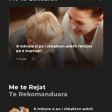
8 mënyra si po i shkakton ankth fëmijës
pa e kuptuar!
1 vit ago
2
Me te Rejat
Te Rekomanduara
8 mënyra si po i shkakton ankth