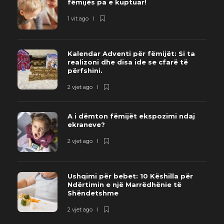
fëmijës pa e kuptuar!
1 vit ago
Kalendar Adventi për fëmijët: Si ta
realizoni dhe disa ide se cfarë të
përfshini.
2 vjet ago
A i dëmton fëmijët ekspozimi ndaj
ekraneve?
2 vjet ago
Ushqimi për bebet: 10 Këshilla për
Ndërtimin e një Marrëdhënie të
Shëndetshme
2 vjet ago