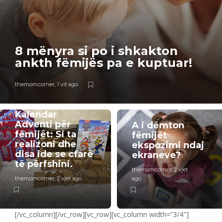
8 mënyra si po i shkakton
ankth fëmijës pa e kuptuar!
themomcorner
,
1 vit ago
AKTIVITETE
Kalendar
Adventi për
A i dëmton
fëmijët: Si ta
fëmijët
realizoni dhe
ekspozimi ndaj
disa ide se cfarë
ekraneve?
të përfshini.
themomcorner
,
2 vjet
themomcorner
,
2 vjet ago
ago
[/vc_column][/vc_row][vc_row][vc_column width=”3/4″]