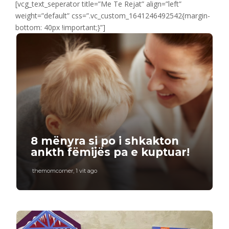
[vcg_text_seperator title=”Me Te Rejat” align=”left”
weight=”default” css=”.vc_custom_1641246492542{margin-
bottom: 40px !important;}”]
8 mënyra si po i shkakton
ankth fëmijës pa e kuptuar!
themomcorner
,
1 vit ago