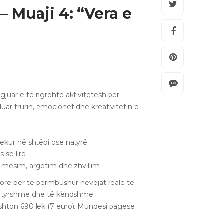
– Muaji 4: “Vera e
zgjuar e të ngrohtë aktivitetesh për
lluar trurin, emocionet dhe kreativitetin e
djekur në shtëpi ose natyrë
 së lirë
 mësim, argëtim dhe zhvillim
ore për të përmbushur nevojat reale të
natyrshme dhe të këndshme.
ushton 690 lek (7 euro). Mundesi pagese