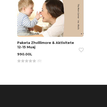
Paketa Zhvillimore & Aktivitete
12-15 Muaj
990.00
L
(0)
R
a
t
e
d
4
.
0
0
o
u
t
o
f
5