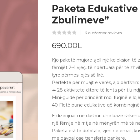
Paketa Edukative 
Zbulimeve”
0
customer reviews
Rated
0
0.00
690.00
L
out
of
5
Kjo paketë mujore sjell një koleksion të 
based
on
fëmijët 2-4 vjeç, të ndërtuara për të zhvi
customer
reviews
tyre përmes lojës së lirë.
Perfekte për muajt e verës, ajo përfshin:
☀️ 28 aktivitete ditore të lehta për t’u n
Mini-guidë për prindërit mbi fuqinë e lojës
40 Fletë pune edukative që kombinojnë
E dizenjuar me dashuri dhe bazë shkenc
një fëmije në rritje në mënyrën më të 
Paketa eshte dixhitale, vjen ne email, k
me paypal ose transferte bankare.