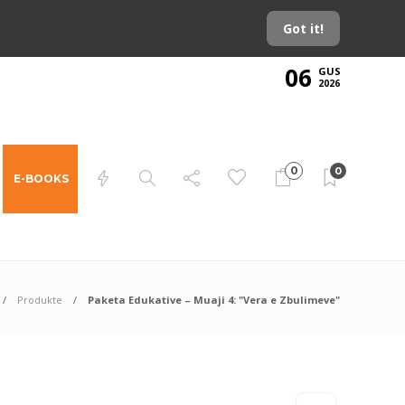
Got it!
06
GUS
2026
0
0
E-BOOKS
Produkte
Paketa Edukative – Muaji 4: "Vera e Zbulimeve"