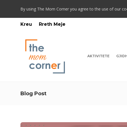
By using The Mom Corner you agree to the use of our co
Kreu
Rreth Meje
AKTIVITETE
GJID
Blog Post