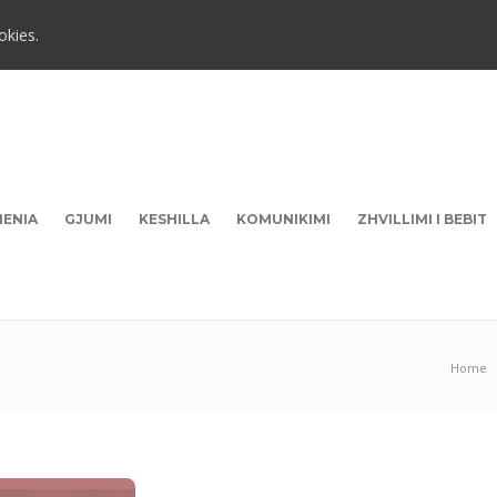
okies.
HENIA
GJUMI
KESHILLA
KOMUNIKIMI
ZHVILLIMI I BEBIT
Home