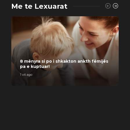
Me te Lexuarat
K
8 mënyra si po i shkakton ankth fëmijës
r
pa e kuptuar!
p
1 vit ago
2