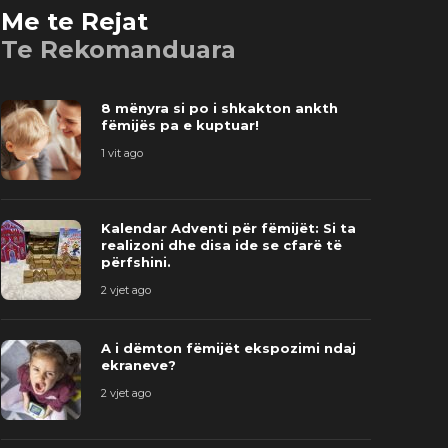
Me te Rejat
Te Rekomanduara
8 mënyra si po i shkakton ankth
fëmijës pa e kuptuar!
1 vit ago
alendar Adventi për fëmijët: Si ta
ealizoni dhe disa ide se cfarë të
A i dëmton
Kalendar Adventi për fëmijët: Si ta
ërfshini.
ekraneve?
realizoni dhe disa ide se cfarë të
 vjet ago
2 vjet ago
përfshini.
2 vjet ago
A i dëmton fëmijët ekspozimi ndaj
ekraneve?
2 vjet ago